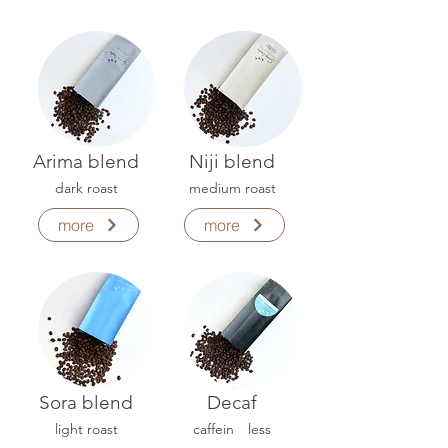
Arima blend
Niji blend
dark roast
medium roast
more
more
Sora blend
Decaf
light roast
​caffein less