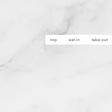
top
eat-in
take-out