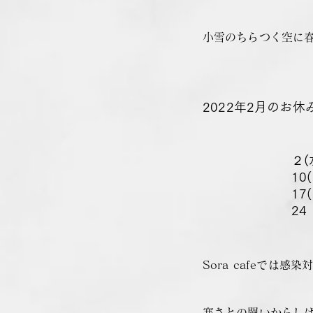
​小雪のちらつく空に
​2022年2月のお
​２
10
17
​2
Sora cafeで
​寒さとの闘いからし