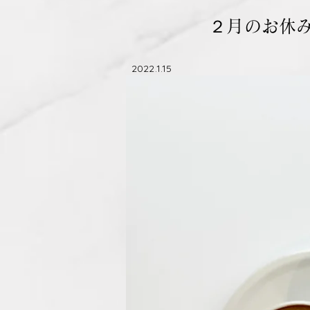
​２月のお休
​2022.1.15