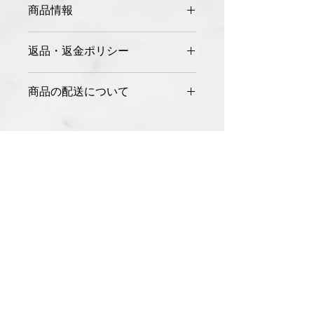
商品情報
商品の詳細を入力してください。サイ
返品・返金ポリシー
ズ、素材、取扱説明に加え、商品の特
徴やおすすめのポイントなどを説明し
返品・返金ポリシーを入力してくださ
ましょう。
商品の配送について
い。顧客が商品に満足しなかった場合
や、不備があった場合に行う手続きの
配送地域、料金、所要時間、梱包な
手順などを説明しましょう。内容を明
ど、商品の配送に関する情報を入力し
確にすることで顧客からの信頼を獲得
てください。配送情報を明確にするこ
し、安心して商品を購入していただけ
とで顧客からの信頼を獲得し、安心し
ます。
て商品を購入していただけます。
〒651-1401
神戸市北区有馬町199番地10
MAP
Tel :
078-903-6666